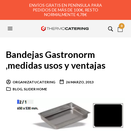
ENVÍOS GRATIS EN PENÍNSULA PARA
PEDIDOS DE MÁS DE 100€, RESTO
NORMALMENTE 4,78€
0
Bandejas Gastronorm
,medidas usos y ventajas
ORGANIZATUCATERING
26 MARZO, 2013
BLOG
,
SLIDER HOME