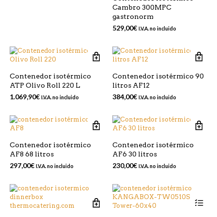
Cambro 300MPC
gastronorm
529,00
€
I.V.A. no incluido
Contenedor isotérmico
Contenedor isotérmico 90
ATP Olivo Roll 220 L
litros AF12
1.069,90
€
384,00
€
I.V.A. no incluido
I.V.A. no incluido
Contenedor isotérmico
Contenedor isotérmico
AF8 68 litros
AF6 30 litros
297,00
€
230,00
€
I.V.A. no incluido
I.V.A. no incluido
Est
pr
tie