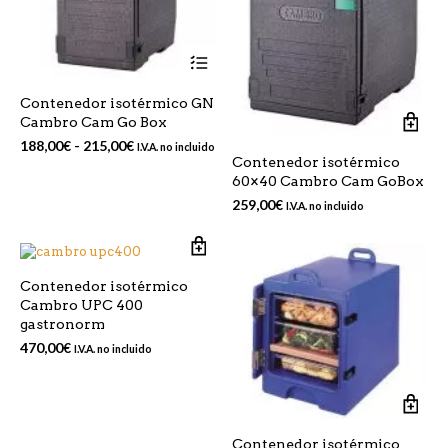
Este
producto
tiene
Contenedor isotérmico GN
múltiples
Cambro Cam Go Box
variantes.
Las
Rango
188,00
€
-
215,00
€
I.V.A. no incluido
opciones
Contenedor isotérmico
de
se
60×40 Cambro Cam GoBox
precios:
pueden
desde
259,00
€
I.V.A. no incluido
elegir
188,00€
en
hasta
la
215,00€
página
de
Contenedor isotérmico
producto
Cambro UPC 400
gastronorm
470,00
€
I.V.A. no incluido
Contenedor isotérmico