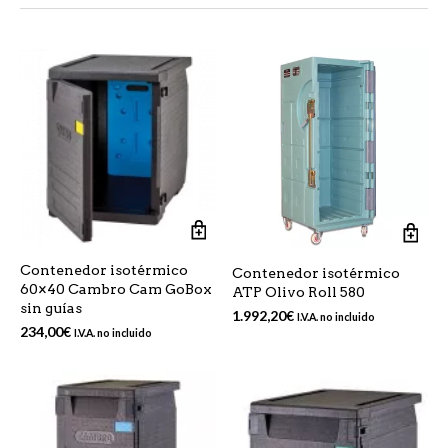
Contenedor isotérmico
Contenedor isotérmico
60×40 Cambro Cam GoBox
ATP Olivo Roll 580
sin guías
1.992,20
€
I.V.A. no incluido
234,00
€
I.V.A. no incluido