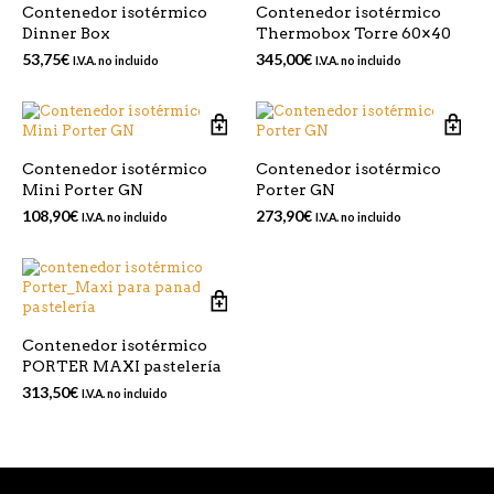
Contenedor isotérmico
Contenedor isotérmico
mú
Dinner Box
Thermobox Torre 60×40
var
La
53,75
€
345,00
€
I.V.A. no incluido
I.V.A. no incluido
op
se
pu
ele
en
Contenedor isotérmico
Contenedor isotérmico
la
Mini Porter GN
Porter GN
pá
de
108,90
€
273,90
€
I.V.A. no incluido
I.V.A. no incluido
pr
Contenedor isotérmico
PORTER MAXI pastelería
313,50
€
I.V.A. no incluido