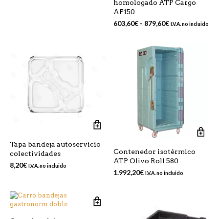
se
homologado ATP Cargo
var
de
pueden
AF150
La
precios:
elegir
op
desde
Rango
603,60
€
-
879,60
€
I.V.A. no incluido
en
se
55,00€
de
la
pu
hasta
precios:
página
ele
60,00€
desde
de
en
603,60€
producto
la
hasta
pá
879,60€
de
pr
Tapa bandeja autoservicio
Contenedor isotérmico
colectividades
ATP Olivo Roll 580
8,20
€
I.V.A. no incluido
1.992,20
€
I.V.A. no incluido