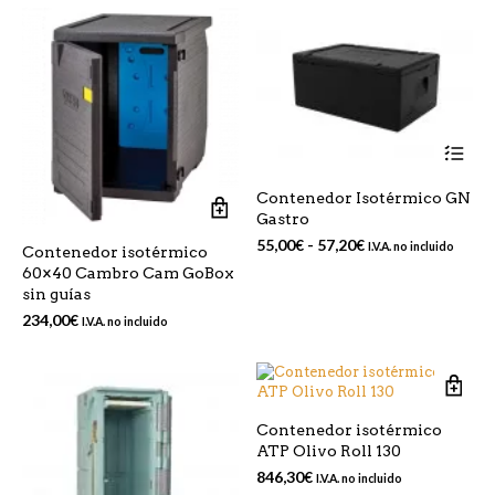
Est
pr
tie
Contenedor Isotérmico GN
mú
Gastro
var
La
Rango
55,00
€
-
57,20
€
I.V.A. no incluido
Contenedor isotérmico
op
de
60×40 Cambro Cam GoBox
se
precios:
sin guías
pu
desde
234,00
€
ele
I.V.A. no incluido
55,00€
en
hasta
la
57,20€
pá
de
pr
Contenedor isotérmico
ATP Olivo Roll 130
846,30
€
I.V.A. no incluido