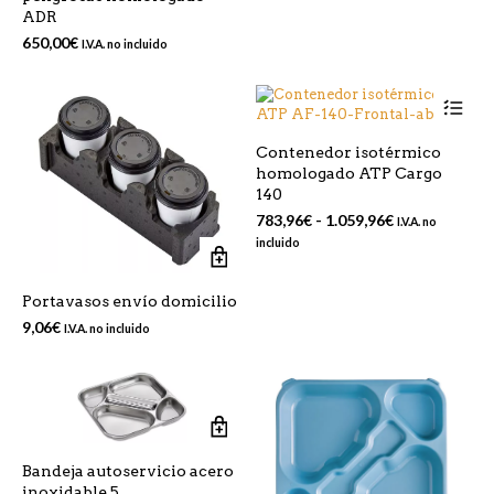
la
150,00€
ADR
pá
650,00
€
de
I.V.A. no incluido
pr
Est
pr
tie
Contenedor isotérmico
mú
homologado ATP Cargo
var
140
La
op
Rango
783,96
€
-
1.059,96
€
I.V.A. no
se
de
incluido
pu
precios:
ele
desde
en
Portavasos envío domicilio
783,96€
la
hasta
9,06
€
I.V.A. no incluido
pá
1.059,96€
de
pr
Bandeja autoservicio acero
inoxidable 5