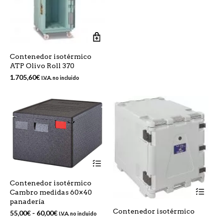
Contenedor isotérmico
ATP Olivo Roll 370
1.705,60
€
I.V.A. no incluido
Este
producto
tiene
Contenedor isotérmico
múltiples
Est
Cambro medidas 60×40
variantes.
pr
panadería
Las
tie
opciones
Contenedor isotérmico
Rango
mú
55,00
€
-
60,00
€
I.V.A. no incluido