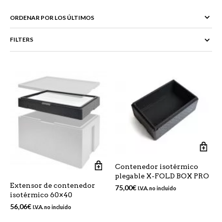
FILTERS
Contenedor isotérmico
plegable X-FOLD BOX PRO
Extensor de contenedor
75,00
€
I.V.A. no incluido
isotérmico 60×40
56,06
€
I.V.A. no incluido