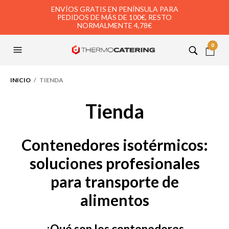
ENVÍOS GRATIS EN PENÍNSULA PARA
PEDIDOS DE MÁS DE 100€, RESTO
NORMALMENTE 4,78€
0
INICIO
/ TIENDA
Tienda
Contenedores isotérmicos:
soluciones profesionales
para transporte de
alimentos
¿Qué son los contenedores