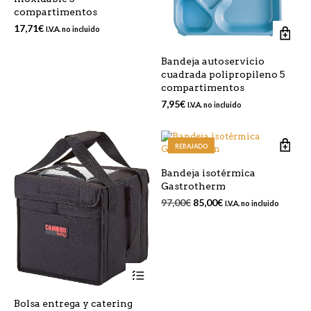
compartimentos
17,71
€
I.V.A. no incluido
Bandeja autoservicio
cuadrada polipropileno 5
compartimentos
7,95
€
I.V.A. no incluido
REBAJADO
Bandeja isotérmica
Gastrotherm
El
El
97,00
€
85,00
€
I.V.A. no incluido
precio
precio
original
actual
era:
es:
97,00€.
85,00€.
Este
producto
tiene
Bolsa entrega y catering
múltiples