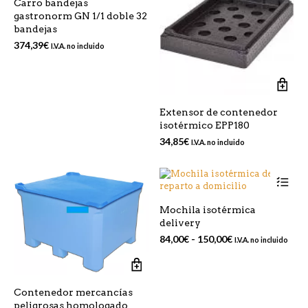
Carro bandejas
gastronorm GN 1/1 doble 32
bandejas
374,39
€
I.V.A. no incluido
Extensor de contenedor
isotérmico EPP180
34,85
€
I.V.A. no incluido
Est
pr
tie
Mochila isotérmica
mú
delivery
var
La
Rango
84,00
€
-
150,00
€
I.V.A. no incluido
op
de
se
precios:
pu
desde
ele
84,00€
Contenedor mercancías
en
hasta
peligrosas homologado