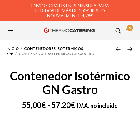
ENVÍOS GRATIS EN PENÍNSULA PARA
PEDIDOS DE MÁS DE 100€, RESTO
NORMALMENTE 4,78€
0
INICIO
/
CONTENEDORES ISOTÉRMICOS
EPP
/ CONTENEDOR ISOTÉRMICO GN GASTRO
Contenedor Isotérmico
GN Gastro
Rango
55,00
€
-
57,20
€
I.V.A. no incluido
de
precios:
desde
55,00€