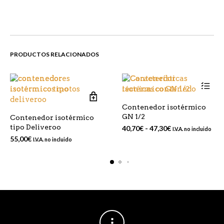
PRODUCTOS RELACIONADOS
Este
Contenedor isotérmico
produc
GN 1/2
Contenedor isotérmico
tiene
tipo Deliveroo
Rango
40,70
€
-
47,30
€
I.V.A. no incluido
múltip
de
55,00
€
I.V.A. no incluido
variant
precios:
Las
desde
opcion
40,70€
se
hasta
puede
47,30€
elegir
en
la