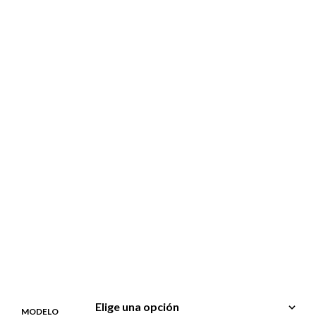
hasta
57,20€
MODELO