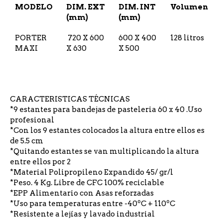
MODELO
DIM. EXT
DIM. INT
Volumen
(mm)
(mm)
PORTER
720 X 600
600 X 400
128 litros
MAXI
X 630
X 500
CARACTERISTICAS TÉCNICAS
*9 estantes para bandejas de pasteleria 60 x 40 .Uso
profesional
*Con los 9 estantes colocados la altura entre ellos es
de 5.5 cm
*Quitando estantes se van multiplicando la altura
entre ellos por 2
*Material Polipropileno Expandido 45/ gr/l
*Peso. 4 Kg. Libre de CFC 100% reciclable
*EPP Alimentario con Asas reforzadas
*Uso para temperaturas entre -40ºC + 110ºC
*Resistente a lejías y lavado industrial