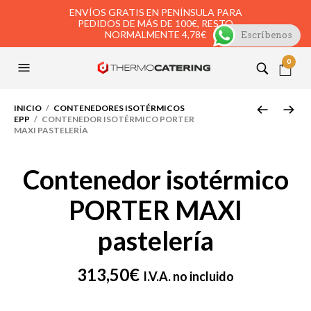
ENVÍOS GRATIS EN PENÍNSULA PARA
PEDIDOS DE MÁS DE 100€, RESTO
NORMALMENTE 4,78€
Escríbenos
0
INICIO
/
CONTENEDORES ISOTÉRMICOS
EPP
/ CONTENEDOR ISOTÉRMICO PORTER
MAXI PASTELERÍA
Contenedor isotérmico
PORTER MAXI
pastelería
313,50
€
I.V.A. no incluido