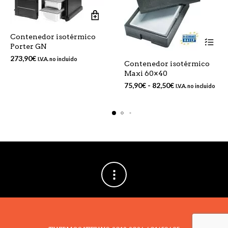
Contenedor isotérmico
Porter GN
Este
273,90
€
I.V.A. no incluido
Contenedor isotérmico
produc
Maxi 60×40
tiene
Rango
75,90
€
-
82,50
€
I.V.A. no incluido
múltip
de
variant
precios:
Las
desde
opcion
75,90€
se
hasta
puede
82,50€
elegir
en
la
página
de
produc