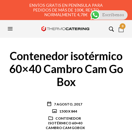
ENVÍOS GRATIS EN PENÍNSULA PARA
PEDIDOS DE MÁS DE 100€, RESTO
NORMALMENTE 4,78€
Escríbenos
0
Contenedor isotérmico
60×40 Cambro Cam Go
Box
7 AGOSTO, 2017
1500 X 844
CONTENEDOR
ISOTÉRMICO 60×40
CAMBRO CAM GOBOX