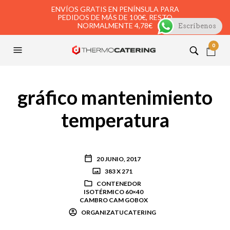
ENVÍOS GRATIS EN PENÍNSULA PARA
PEDIDOS DE MÁS DE 100€, RESTO
NORMALMENTE 4,78€
Escríbenos
0
gráfico mantenimiento
temperatura
20 JUNIO, 2017
383 X 271
CONTENEDOR
ISOTÉRMICO 60×40
CAMBRO CAM GOBOX
ORGANIZATUCATERING