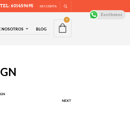
TEL: 601459695
MI CUENTA
Escríbenos
0
E NOSOTROS
BLOG
r GN
 GN
NEXT