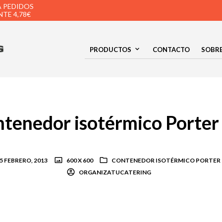
A PEDIDOS
TE 4,78€
PRODUCTOS
CONTACTO
SOBR
tenedor isotérmico Porte
5 FEBRERO, 2013
600 X 600
CONTENEDOR ISOTÉRMICO PORTER
ORGANIZATUCATERING