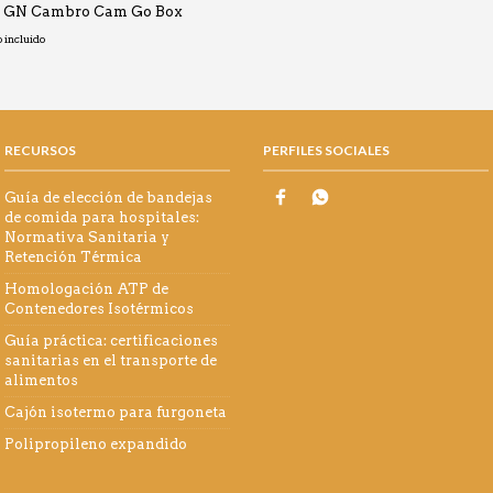
o GN Cambro Cam Go Box
o
o incluido
os:
0€
RECURSOS
PERFILES SOCIALES
0€
Guía de elección de bandejas
de comida para hospitales:
Normativa Sanitaria y
Retención Térmica
Homologación ATP de
Contenedores Isotérmicos
Guía práctica: certificaciones
sanitarias en el transporte de
alimentos
Cajón isotermo para furgoneta
Polipropileno expandido