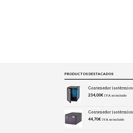
PRODUCTOS DESTACADOS
Contenedor isotérmic
234,00
€
I.V.A. no incluido
Contenedor isotérmic
44,70
€
I.V.A. no incluido