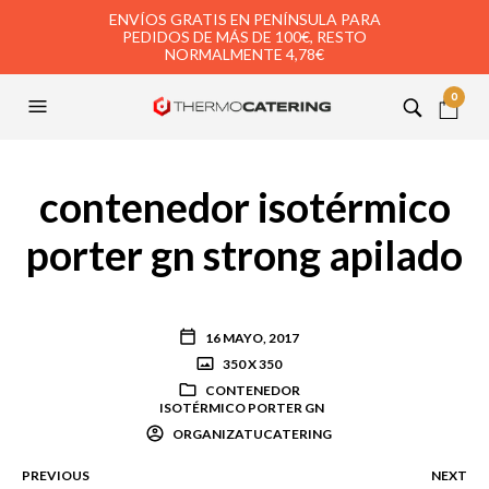
ENVÍOS GRATIS EN PENÍNSULA PARA
PEDIDOS DE MÁS DE 100€, RESTO
NORMALMENTE 4,78€
0
contenedor isotérmico
porter gn strong apilado
16 MAYO, 2017
350 X 350
CONTENEDOR
ISOTÉRMICO PORTER GN
ORGANIZATUCATERING
PREVIOUS
NEXT