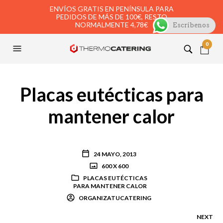
ENVÍOS GRATIS EN PENÍNSULA PARA
PEDIDOS DE MÁS DE 100€, RESTO
NORMALMENTE 4,78€
Escríbenos
0
Placas eutécticas para
mantener calor
24 MAYO, 2013
600 X 600
PLACAS EUTÉCTICAS
PARA MANTENER CALOR
ORGANIZATUCATERING
NEXT