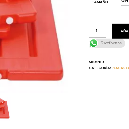
TAMAÑO
AÑAD
Escríbenos
SKU:
N/D
CATEGORÍA:
PLACAS E