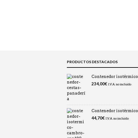
precios:
desde
3,30€
hasta
29,00€
PRODUCTOS DESTACADOS
Contenedor isotérmic
234,00
€
I.V.A. no incluido
Contenedor isotérmic
44,70
€
I.V.A. no incluido