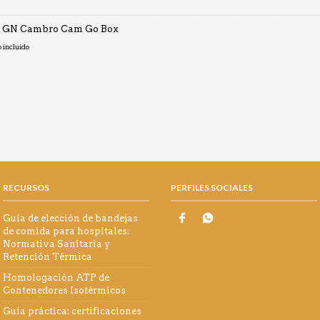
o GN Cambro Cam Go Box
o
o incluido
os:
0€
0€
RECURSOS
PERFILES SOCIALES
Guía de elección de bandejas
de comida para hospitales:
Normativa Sanitaria y
Retención Térmica
Homologación ATP de
Contenedores Isotérmicos
Guía práctica: certificaciones