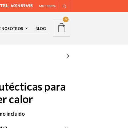
TEL: 601459695
MI CUENTA
0
E NOSOTROS
BLOG
utécticas para
r calor
 no incluido