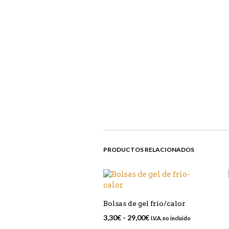
PRODUCTOS RELACIONADOS
Bolsas de gel frío/calor
Rango
3,30
€
-
29,00
€
I.V.A. no incluido
de