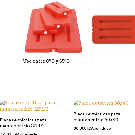
Uso entre 0ºC y 85ªC
Placas eutécticas para
mantener frío 60×40
Placas eutécticas para
mantener frío GN 1/2
88,00
€
I.V.A. no incluido
32,00
€
I.V.A. no incluido