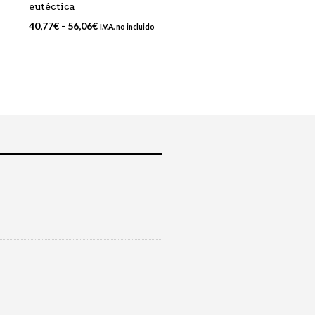
eutéctica
Rango
40,77
€
-
56,06
€
I.V.A. no incluido
de
precios:
desde
40,77€
hasta
56,06€