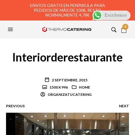
ENVÍOS GRATIS EN PENÍNSULA PARA
PEDIDOS DE MÁS DE 100€, RESTO
NORMALMENTE 4,78€
Escríbenos
0
Interiorderestaurante
2 SEPTIEMBRE, 2015
1500 X 996
HOME
ORGANIZATUCATERING
PREVIOUS
NEXT