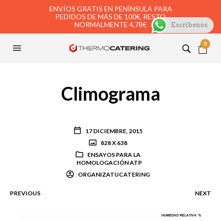
ENVÍOS GRATIS EN PENÍNSULA PARA
PEDIDOS DE MÁS DE 100€, RESTO
NORMALMENTE 4,78€
Escríbenos
0
Climograma
17 DICIEMBRE, 2015
828 X 638
ENSAYOS PARA LA
HOMOLOGACIÓN ATP
ORGANIZATUCATERING
PREVIOUS
NEXT