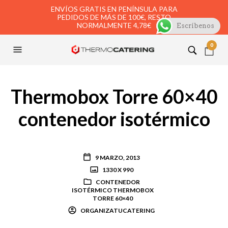
ENVÍOS GRATIS EN PENÍNSULA PARA
PEDIDOS DE MÁS DE 100€, RESTO
NORMALMENTE 4,78€
Escríbenos
0
Thermobox Torre 60×40
contenedor isotérmico
9 MARZO, 2013
1330 X 990
CONTENEDOR
ISOTÉRMICO THERMOBOX
TORRE 60×40
ORGANIZATUCATERING