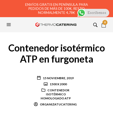
ENVÍOS GRATIS EN PENÍNSULA PARA
PEDIDOS DE MÁS DE 100€, RESTO
NORMALMENTE 4,78€
Escríbenos
0
Contenedor isotérmico
ATP en furgoneta
15 NOVIEMBRE, 2019
1500 X 2000
CONTENEDOR
ISOTÉRMICO
HOMOLOGADO ATP
ORGANIZATUCATERING