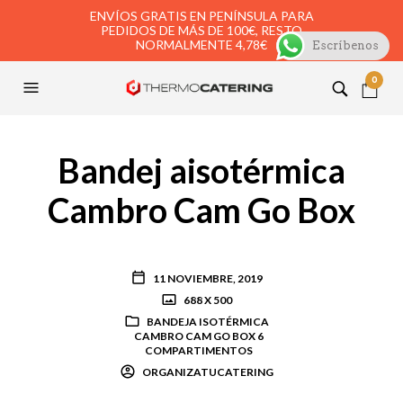
ENVÍOS GRATIS EN PENÍNSULA PARA
PEDIDOS DE MÁS DE 100€, RESTO
NORMALMENTE 4,78€
Escríbenos
0
Bandej aisotérmica
Cambro Cam Go Box
11 NOVIEMBRE, 2019
688 X 500
BANDEJA ISOTÉRMICA
CAMBRO CAM GO BOX 6
COMPARTIMENTOS
ORGANIZATUCATERING