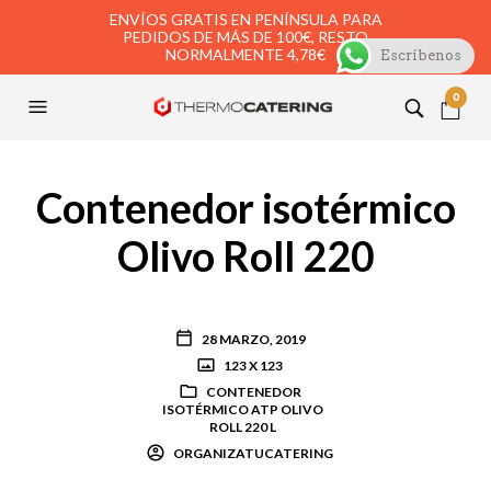
ENVÍOS GRATIS EN PENÍNSULA PARA
PEDIDOS DE MÁS DE 100€, RESTO
NORMALMENTE 4,78€
Escríbenos
0
Contenedor isotérmico
Olivo Roll 220
28 MARZO, 2019
123 X 123
CONTENEDOR
ISOTÉRMICO ATP OLIVO
ROLL 220 L
ORGANIZATUCATERING