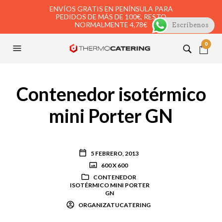
ENVÍOS GRATIS EN PENÍNSULA PARA
PEDIDOS DE MÁS DE 100€, RESTO
NORMALMENTE 4,78€
Escríbenos
0
Contenedor isotérmico
mini Porter GN
5 FEBRERO, 2013
600 X 600
CONTENEDOR
ISOTÉRMICO MINI PORTER
GN
ORGANIZATUCATERING