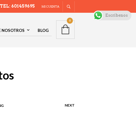
TEL: 601459695
MI CUENTA
Escríbenos
0
E NOSOTROS
BLOG
tos
NEXT
NG