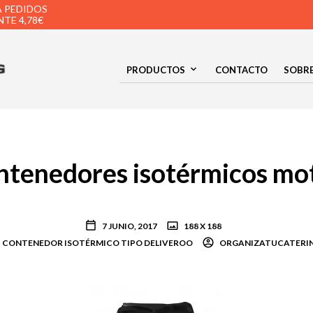
A PEDIDOS
TE 4,78€
PRODUCTOS
CONTACTO
SOBR
ntenedores isotérmicos mo
7 JUNIO, 2017
188 X 188
CONTENEDOR ISOTÉRMICO TIPO DELIVEROO
ORGANIZATUCATERI