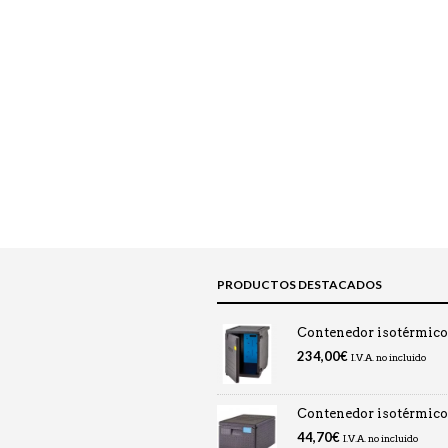
PRODUCTOS DESTACADOS
Contenedor isotérmic
234,00
€
I.V.A. no incluido
Contenedor isotérmic
44,70
€
I.V.A. no incluido