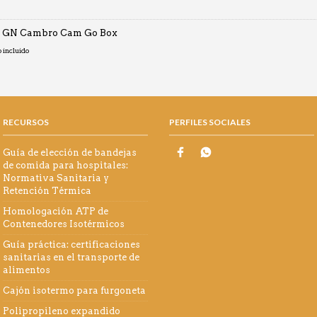
o GN Cambro Cam Go Box
o
o incluido
os:
0€
RECURSOS
PERFILES SOCIALES
0€
Guía de elección de bandejas
de comida para hospitales:
Normativa Sanitaria y
Retención Térmica
Homologación ATP de
Contenedores Isotérmicos
Guía práctica: certificaciones
sanitarias en el transporte de
alimentos
Cajón isotermo para furgoneta
Polipropileno expandido