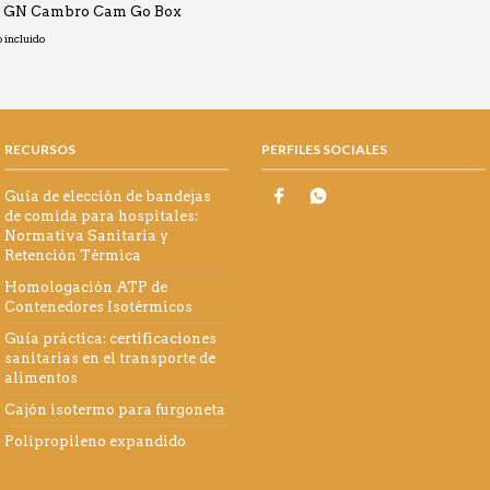
o GN Cambro Cam Go Box
o
o incluido
os:
0€
RECURSOS
PERFILES SOCIALES
0€
Guía de elección de bandejas
de comida para hospitales:
Normativa Sanitaria y
Retención Térmica
Homologación ATP de
Contenedores Isotérmicos
Guía práctica: certificaciones
sanitarias en el transporte de
alimentos
Cajón isotermo para furgoneta
Polipropileno expandido