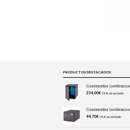
PRODUCTOS DESTACADOS
Contenedor isotérmic
234,00
€
I.V.A. no incluido
Contenedor isotérmic
44,70
€
I.V.A. no incluido