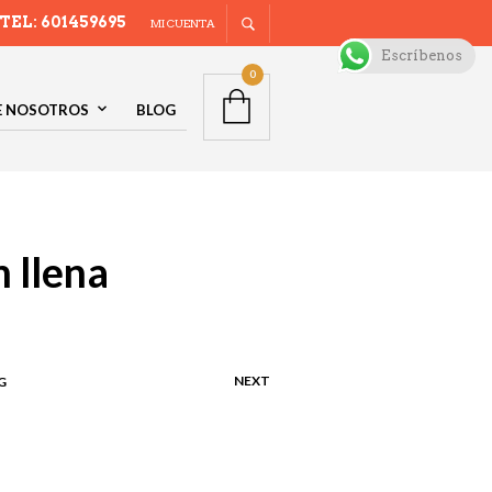
TEL: 601459695
MI CUENTA
Escríbenos
0
E NOSOTROS
BLOG
 llena
NEXT
G