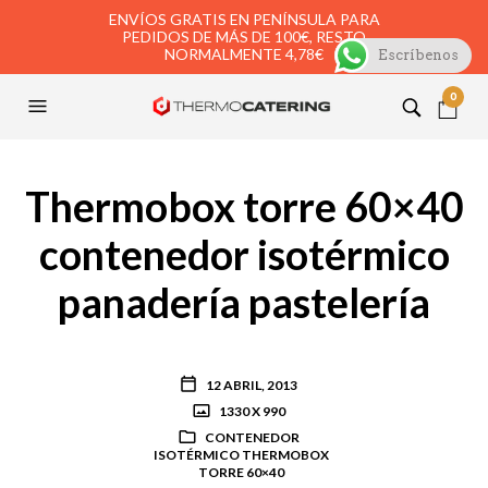
ENVÍOS GRATIS EN PENÍNSULA PARA
PEDIDOS DE MÁS DE 100€, RESTO
NORMALMENTE 4,78€
Escríbenos
0
Thermobox torre 60×40
contenedor isotérmico
panadería pastelería
12 ABRIL, 2013
1330 X 990
CONTENEDOR
ISOTÉRMICO THERMOBOX
TORRE 60×40