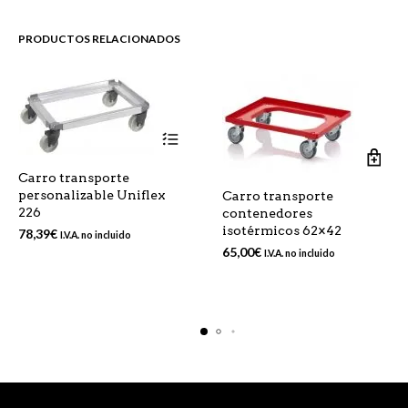
PRODUCTOS RELACIONADOS
Este
Carro transporte
producto
personalizable Uniflex
Carro transporte
tiene
226
contenedores
múltiples
isotérmicos 62×42
78,39
€
I.V.A. no incluido
variantes.
65,00
€
I.V.A. no incluido
Las
opciones
se
pueden
elegir
en
la
página