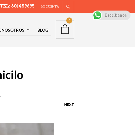
TEL: 601459695
MI CUENTA
Escríbenos
0
E NOSOTROS
BLOG
icilo
Y
NEXT