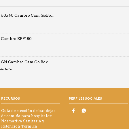
o 60x40 Cambro Cam GoBo...
o Cambro EPP180
o GN Cambro Cam Go Box
o
o incluido
os:
0€
RECURSOS
PERFILES SOCIALES
0€
Guía de elección de bandejas
de comida para hospitales:
Normativa Sanitaria y
Retención Térmica