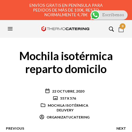
ENVÍOS GRATIS EN PENÍNSULA PARA
PEDIDOS DE MÁS DE 100€, RESTO
NORMALMENTE 4,78€
Escríbenos
0
Mochila isotérmica
reparto domicilo
22 OCTUBRE, 2020
557 X 576
MOCHILA ISOTÉRMICA
DELIVERY
ORGANIZATUCATERING
PREVIOUS
NEXT