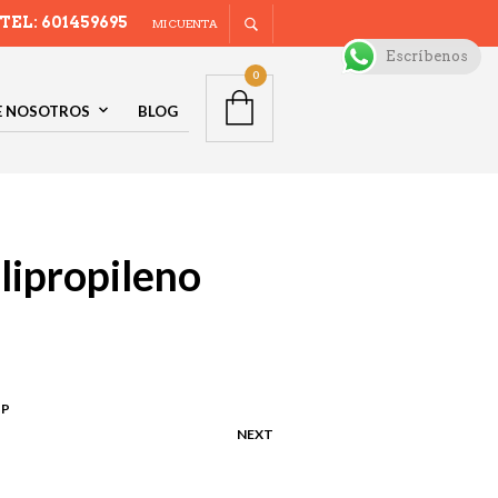
TEL: 601459695
MI CUENTA
Escríbenos
0
E NOSOTROS
BLOG
lipropileno
PP
NEXT