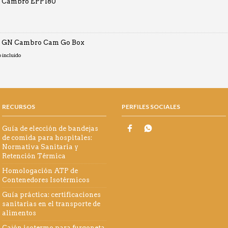
o Cambro EPP180
o GN Cambro Cam Go Box
o
o incluido
os:
0€
RECURSOS
PERFILES SOCIALES
0€
Guía de elección de bandejas
de comida para hospitales:
Normativa Sanitaria y
Retención Térmica
Homologación ATP de
Contenedores Isotérmicos
Guía práctica: certificaciones
sanitarias en el transporte de
alimentos
Cajón isotermo para furgoneta