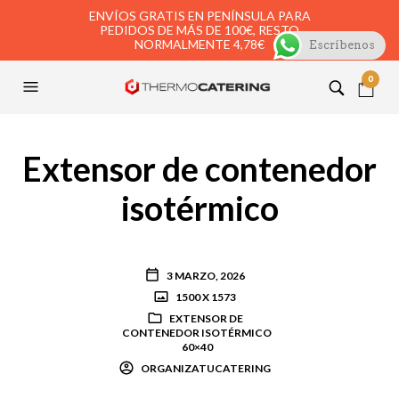
ENVÍOS GRATIS EN PENÍNSULA PARA
PEDIDOS DE MÁS DE 100€, RESTO
NORMALMENTE 4,78€
Escríbenos
0
Extensor de contenedor
isotérmico
3 MARZO, 2026
1500 X 1573
EXTENSOR DE
CONTENEDOR ISOTÉRMICO
60×40
ORGANIZATUCATERING