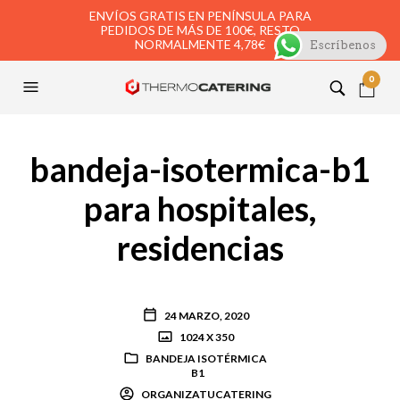
ENVÍOS GRATIS EN PENÍNSULA PARA
PEDIDOS DE MÁS DE 100€, RESTO
NORMALMENTE 4,78€
Escríbenos
0
bandeja-isotermica-b1
para hospitales,
residencias
24 MARZO, 2020
1024 X 350
BANDEJA ISOTÉRMICA
B1
ORGANIZATUCATERING