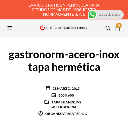
ENVÍOS GRATIS EN PENÍNSULA PARA
PEDIDOS DE MÁS DE 100€, RESTO
NORMALMENTE 4,78€
Escríbenos
0
gastronorm-acero-inox
tapa hermética
28 MARZO, 2013
600 X 600
TAPAS BANDEJAS
GASTRONORM
ORGANIZATUCATERING