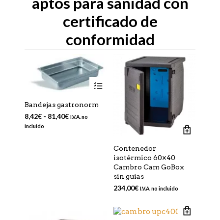
aptos para sanidad con
certificado de
conformidad
Este
producto
tiene
Bandejas gastronorm
múltiples
Rango
8,42
€
-
81,40
€
I.V.A. no
variantes.
de
incluido
Las
precios:
opciones
desde
Contenedor
se
8,42€
isotérmico 60×40
pueden
hasta
Cambro Cam GoBox
81,40€
elegir
sin guías
en
234,00
€
I.V.A. no incluido
la
página
de