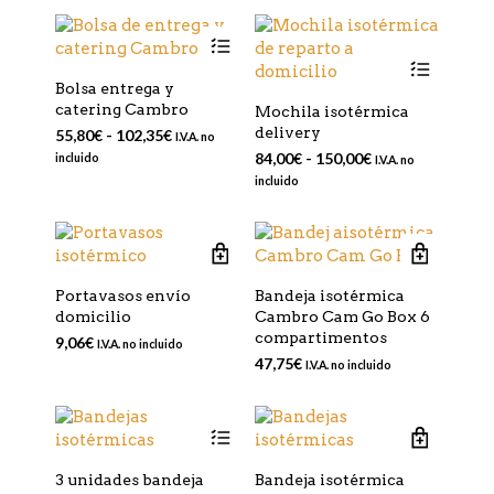
se
Este
pueden
producto
Este
elegir
tiene
produc
en
Bolsa entrega y
múltiples
tiene
la
catering Cambro
Mochila isotérmica
variantes.
múltip
página
delivery
Rango
55,80
€
-
102,35
€
I.V.A. no
Las
varian
de
de
Rango
84,00
€
-
150,00
€
incluido
I.V.A. no
opciones
Las
producto
precios:
de
incluido
se
opcio
desde
precios:
pueden
se
55,80€
desde
hasta
elegir
puede
84,00€
102,35€
hasta
en
elegir
150,00€
la
en
Portavasos envío
Bandeja isotérmica
página
la
domicilio
Cambro Cam Go Box 6
de
págin
compartimentos
9,06
€
I.V.A. no incluido
producto
de
47,75
€
I.V.A. no incluido
produc
Este
producto
tiene
3 unidades bandeja
Bandeja isotérmica
múltiples