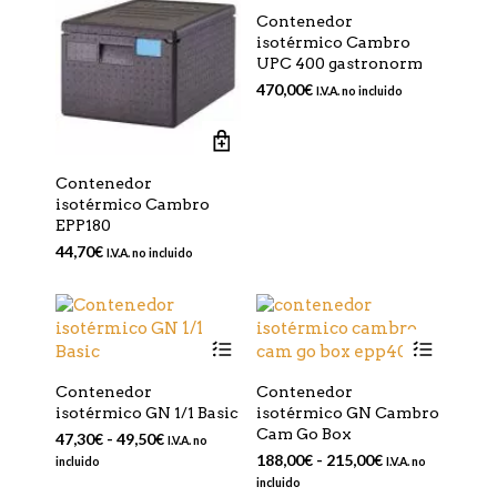
producto
Contenedor
isotérmico Cambro
UPC 400 gastronorm
470,00
€
I.V.A. no incluido
Contenedor
isotérmico Cambro
EPP180
44,70
€
I.V.A. no incluido
Este
Este
producto
produc
tiene
tiene
Contenedor
Contenedor
múltiples
múltip
isotérmico GN 1/1 Basic
isotérmico GN Cambro
variantes.
varian
Cam Go Box
Rango
47,30
€
-
49,50
€
I.V.A. no
Las
Las
de
Rango
188,00
€
-
215,00
€
incluido
I.V.A. no
opciones
opcio
precios:
de
incluido